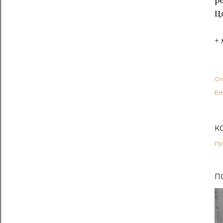
р
Ц
+
Сп
Ет
К
ПУ
П