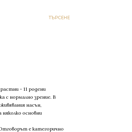
ТЪРСЕНЕ
растни - 11 родени
ка с нормално зрение. В
еживявания насън,
 няколко основни
 Отговорът е категорично