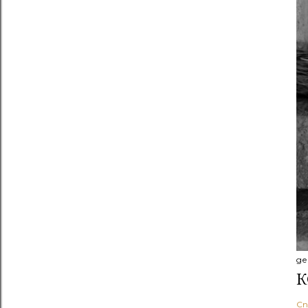
де
К
Сп