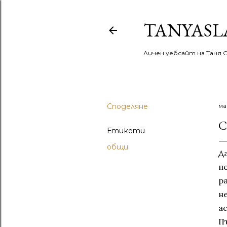
TANYASL
Личен уебсайт на Таня 
Споделяне
ма
С
Етикети
общи
Д
не
р
н
а
П