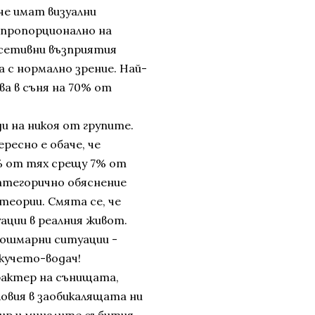
че имат визуални
опропорционално на
 сетивни възприятия
 с нормално зрение. Най-
а в съня на 70% от
и на никоя от групите.
есно е обаче, че
% от тях срещу 7% от
Категорично обяснение
теории. Смята се, че
ации в реалния живот.
кошмарни ситуации -
 кучето-водач!
рактер на сънищата,
овия в заобикалящата ни