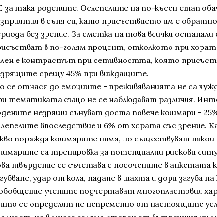
Е за така родените. Ослепелите на по-късен етап оба
ъзприятия в съня си, като присъствието им е обратн
ериода без зрение. За сметка на това всички останали
рисъстват в по-голям процент, отколкото при хората
илен е контрастът при сетивността, която присъств
езрящите срещу 45% при виждащите.
о се отнася до емоциите - преживяванията не са чужд
ри тематиката също не се наблюдават различия. Интер
одените незрящи сънуват доста повече кошмари - 25
слепелите впоследствие и 6% от хората със зрение. 
акво поражда кошмарите няма, но съществуват някои 
ошмарите са тренировка за потенциални рискови ситу
ова твърдение се съчетава с посочените в анкетата 
губване, удар от кола, падане в шахта и дори загуба на
 обобщение учените подчертават многопластовия ха
оито се определят не непременно от настоящите усл