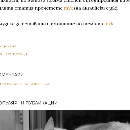
еалност, но в много голяма степен от вътрешния ни м
ялата статия прочетете
тук
(на английски език).
 музика за сетивата и емоциите по темата
тук
оделяне
икети:
общи
ОМЕНТАРИ
БЛИКУВАНЕ НА КОМЕНТАР
ОПУЛЯРНИ ПУБЛИКАЦИИ