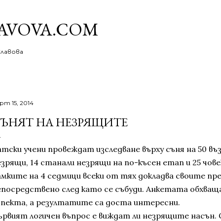
Пропускане към основното съдържание
AVOVA.COM
Славова
рт 15, 2014
ЪНЯТ НА НЕЗРЯЩИТЕ
атски учени провеждат изследване върху съня на 50 въз
зрящи, 14 станали незрящи на по-късен етап и 25 чове
амките на 4 седмици всеки от тях докладва своите пр
епосредствено след като се събуди. Анкетата обхваща
спекта, а резултатите са доста интересни.
ървият логичен въпрос е виждат ли незрящите насън.