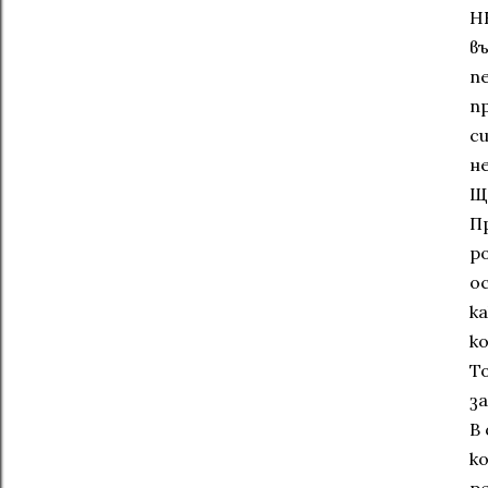
Н
в
п
п
с
н
Щ
П
р
о
к
к
Т
за
В
к