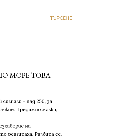
ТЪРСЕНЕ
НО МОРЕ ТОВА
сигнали - над 250, за
режие. Предимно малки,
езхаберие на
о реагираха. Разбира се,