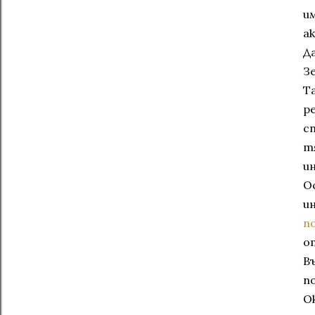
им
а
Д
Зе
Т
р
с
т
и
О
и
по
о
В
п
Ок