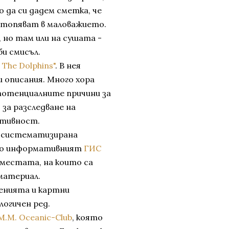
о да си дадем сметка, че
 стопяват в маловажието.
 но там или на сушата -
би смисъл.
The Dolphins"
. В нея
и описания. Много хора
потенциалните причини за
а разследване на
ктивност.
и систематизирана
лно информативният
ГИС
и местата, на които са
материал.
ченията и картни
логичен ред.
.M.M. Oceanic-Club
, която