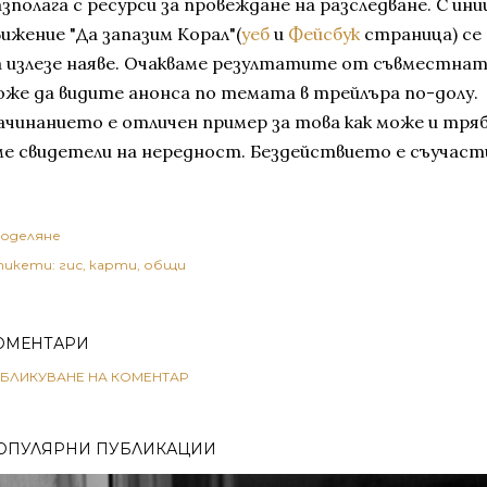
азполага с ресурси за провеждане на разследване. С и
вижение "Да запазим Корал"(
уеб
и
Фейсбук
страница) се
а излезе наяве. Очакваме резултатите от съвместнат
оже да видите анонса по темата в трейлъра по-долу.
ачинанието е отличен пример за това как може и тряб
ме свидетели на нередност. Бездействието е съучаст
оделяне
икети:
гис
карти
общи
ОМЕНТАРИ
БЛИКУВАНЕ НА КОМЕНТАР
ОПУЛЯРНИ ПУБЛИКАЦИИ