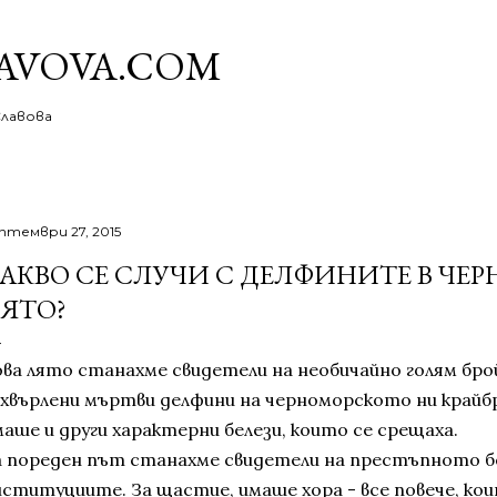
Пропускане към основното съдържание
AVOVA.COM
Славова
птември 27, 2015
АКВО СЕ СЛУЧИ С ДЕЛФИНИТЕ В ЧЕР
ЯТО?
ва лято станахме свидетели на необичайно голям брой 
зхвърлени мъртви делфини на черноморското ни крайб
маше и други характерни белези, които се срещаха.
а пореден път станахме свидетели на престъпното б
нституциите. За щастие, имаше хора - все повече, коит