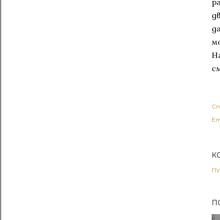
р
д
д
м
Н
с
Сп
Ет
К
ПУ
П