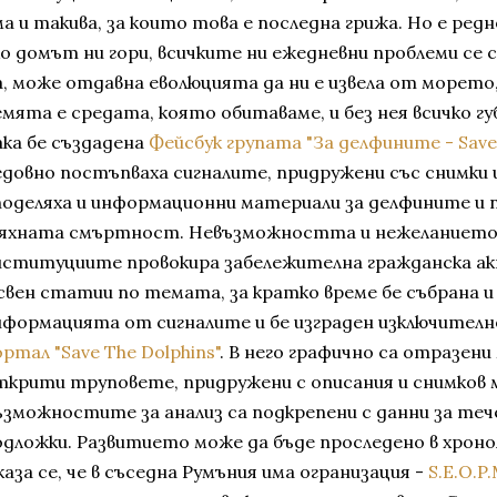
а и такива, за които това е последна грижа. Но е редн
ко домът ни гори, всичките ни ежедневни проблеми се
а, може отдавна еволюцията да ни е извела от морето,
мята е средата, която обитаваме, и без нея всичко гу
ака бе създадена
Фейсбук групата "За делфините - Save 
едовно постъпваха сигналите, придружени със снимки 
поделяха и информационни материали за делфините и 
яхната смъртност. Невъзможността и нежеланието з
нституциите провокира забележителна гражданска а
свен статии по темата, за кратко време бе събрана 
нформацията от сигналите и бе изграден изключите
ртал "Save The Dolphins"
. В него графично са отразен
ткрити труповете, придружени с описания и снимков 
ъзможностите за анализ са подкрепени с данни за те
одложки. Развитието може да бъде проследено в хроно
аза се, че в съседна Румъния има огранизация -
S.E.O.P