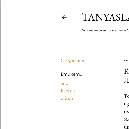
TANYASL
Личен уебсайт на Таня 
Споделяне
се
К
Етикети
Л
гис
карти
То
общи
и
и
З
и