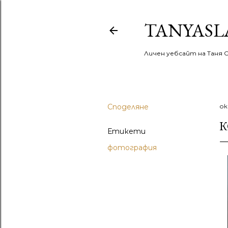
TANYASL
Личен уебсайт на Таня 
Споделяне
ок
К
Етикети
фотография