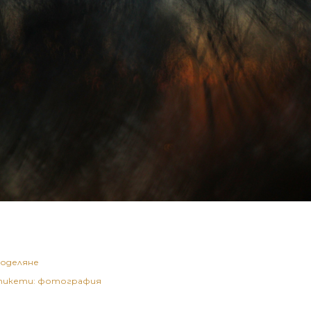
оделяне
икети:
фотография