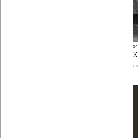
де
К
Сп