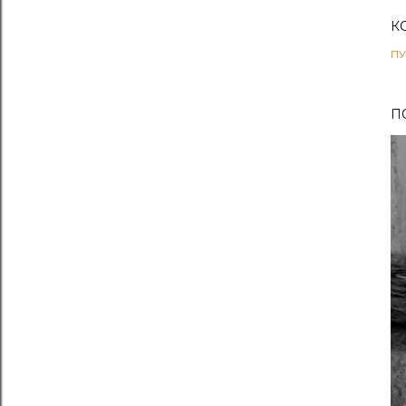
К
ПУ
П