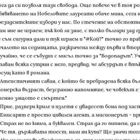
ога да си позволя тази свобода. Още повече че в тоя р
бявяването на Нобеловите лауреати обаче мина, сега н
резидентските избори у нас. По стечение на обстояте
м ние не играем; пък кой ли знае, с толко българи зад 
 съм сигурна дали и тук играем и "#Кой?" точно го прав
ачалото на седмицата, разкрачена между първи и втори
учайно, че се събудих с мисъл точно за "Водопадът". Уч
тавам всяка сутрин с него, предвид, че абсурдът е втъ
осущ като в романа.
 "Атеистичният саван, с който бе пребрадена всяка бъ
ионерска възраст, безсрамно напомняше, че човекът е 
менно защото е смъртен."
"Прие, разпери криле и излетя с двадесет бона под хас
 "Емисарят е просто цивилен агент, а мисионерът - пр
"Страх не по книга, а буквален. Страх да го пипнеш, да 
 "Че тя, държавата тоест, нали ни купи? Що значи тога