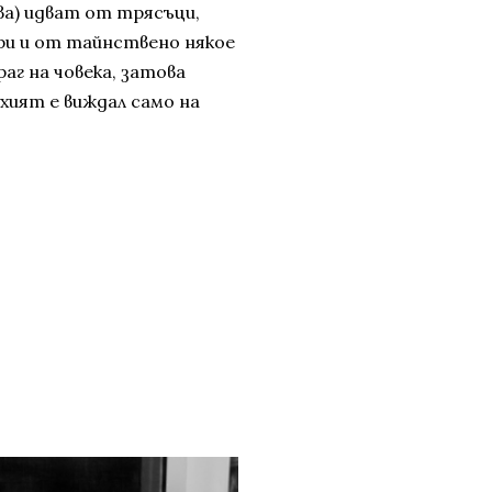
ава) идват от трясъци,
ори и от тайнствено някое
аг на човека, затова
ухият е виждал само на