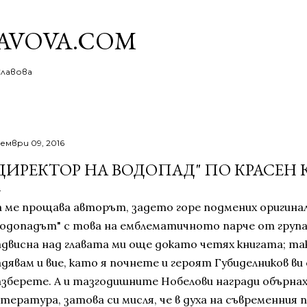
Пропускане към основното съдържание
AVOVA.COM
Славова
ември 09, 2016
ДИРЕКТОР НА ВОДОПАД" ПО КРАСЕН
а ме прощава авторът, задето горе подмених оригина
Водопадът" с това на емблематичното парче от група 
адвисна над главата ми още докато четях книгата; така
дявам и вие, като я почнете и героят Губиделников ви 
азберете. А и тазгодишните Нобелови награди обърнах
итература, затова си мисля, че в духа на съвременния