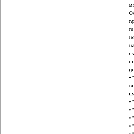
м
О
п
та
не
н
сл
с
д
•
п
и
• 
•
• 
•