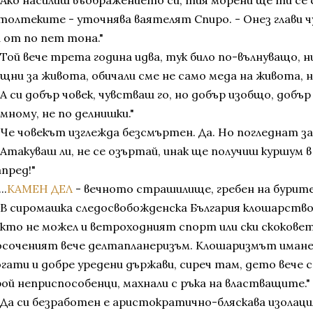
 "Ако насилиш въображението си, тия морени ще ти се
 толтеките - уточнява ваятелят Спиро. - Онез глави 
а от по пет тона."
"Той вече трета година идва, тук било по-вълнуващо, н
ищни за живота, обичали сме не само меда на живота, н
"А си добър човек, чувстваш го, но добър изобщо, добър
мному, не по делнишки."
"Че човекът изглежда безсмъртен. Да. Но погледнат за 
"Атакуваш ли, не се озъртай, инак ще получиш куршум в
пред!"
...
КАМЕН ДЕЛ
- вечното страшилище, гребен на бурите 
 "В сиромашка следосвобожденска България клошарство
акто не можел и ветроходният спорт или ски скоковет
осоченият вече делтапланеризъм. Клошаризмът имане
огати и добре уредени държави, сиреч там, дето вече с
рой неприспособенци, махнали с ръка на властващите."
 "Да си безработен е аристократично-бляскава изолаци