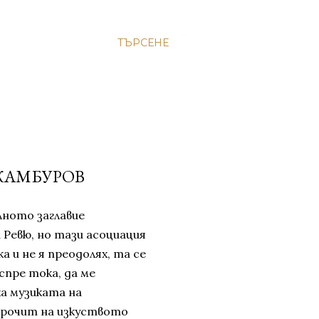
ТЪРСЕНЕ
 КАМБУРОВ
лното заглавие
Ревю, но тази асоциация
 и не я преодолях, та се
спре тока, да ме
а музиката на
 прочит на изкуството