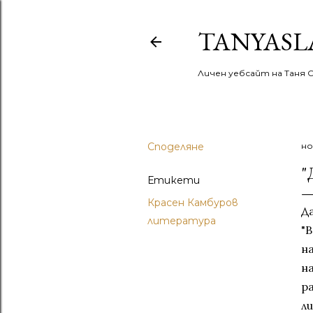
TANYASL
Личен уебсайт на Таня 
Споделяне
но
"
Етикети
Красен Камбуров
Д
литература
"
н
на
р
л