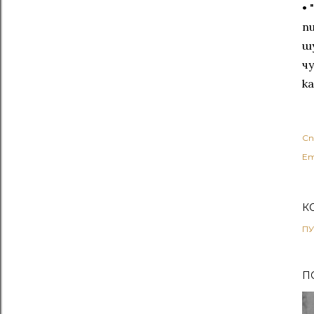
•
п
ш
ч
к
Сп
Ет
К
ПУ
П