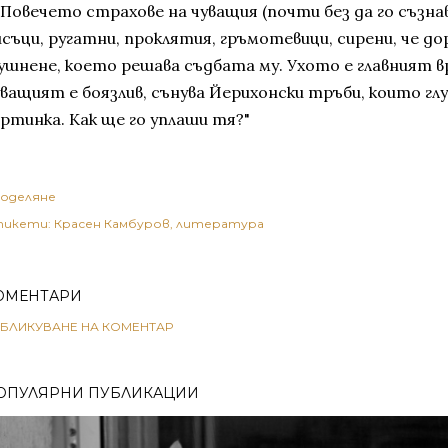
 "Повечето страхове на чуващия (почти без да го съзн
исъци, ругатни, проклятия, гръмотевици, сирени, че д
ушнене, което решава съдбата му. Ухото е главният вр
уващият е боязлив, сънува Йерихонски тръби, които гл
артинка. Как ще го уплаши тя?"
оделяне
икети:
Красен Камбуров
литература
ОМЕНТАРИ
БЛИКУВАНЕ НА КОМЕНТАР
ОПУЛЯРНИ ПУБЛИКАЦИИ