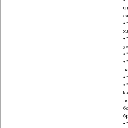
•
и
с
• 
х
• 
зе
• 
• 
на
• "
•
к
п
б
б
•