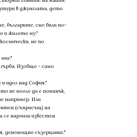
 сторят главите на маите
чутури в джунглата, дето
ие, българите, сме били по-
о и жилото му."
 космически, не по
миг."
 гърба. Изобщо - само
и идол над София."
то не могло да е поминък,
е например. Или
нтен (съприсъщ) на
а се нароили известен
я, денонощно съзерцание."