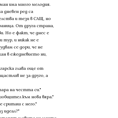
оман има много мелодия.
а дневен ред са
лства и тези в САЩ, но
граница. От друга страна,
и. Но е факт, че днес е
 тур, и никак не е
удвам се дори, че не
кан в ежедневието ни,
лгарска глава още от
щастлив не за друго, а
тара на честта си."
иобщител към нова вяра."
се сриташ с него."
з идеал?"