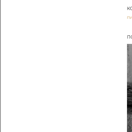
К
ПУ
П