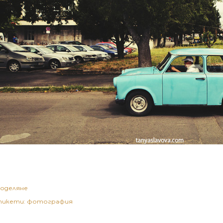
оделяне
икети:
фотография