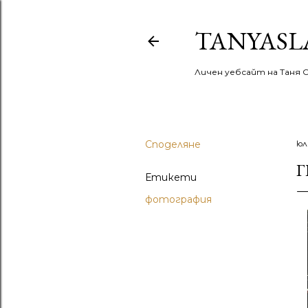
TANYASL
Личен уебсайт на Таня 
Споделяне
юл
Г
Етикети
фотография