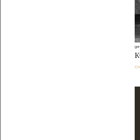
де
К
Сп