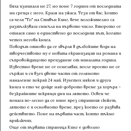
Бяха изминали не 27, но поне 7 години от последната
ми среща с него, Краля на ужаса. Тези от вас, които
са чели "То" на Стивън Кинг, вече положително са
разтълкували смисъла на първото число. Второто се
отнася само и единствено до последния път, когато
четох негова книга.
Поводът отново да се хвърля в дълбоките води на
творчеството му е новата екранизация на романа и
съпровождащото преиздание от миналата година.
Известно време не се осмелявах, после просто не се
сържах и си взех двете части от голямото
намаление покрай 24 май. Изчетох някоя и друга
книга и ето че дойде най-доброто време за хоръра –
безкрайните искрящи дни на лятото. Освен че
помага по-лесно да се мине през страшния сюжет,
лятото е и основното време, през което се развива
действието. Поне на първата част, която тъкмо
приключих.
Още от първата страница Кинг е доволно