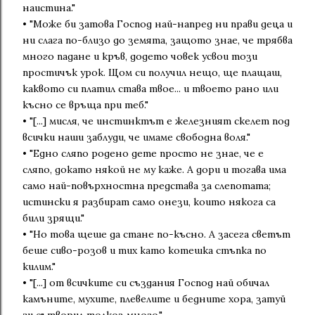
наистина."
• "Може би затова Господ най-напред ни прави деца и
ни слага по-близо до земята, защото знае, че трябва
много падане и кръв, додето човек усвои този
простичък урок. Щом си получил нещо, ще плащаш,
каквото си платил става твое... и твоето рано или
късно се връща при теб."
• "[...] мисля, че инстинктът е железният скелет под
всички наши заблуди, че имаме свободна воля."
• "Едно сляпо родено дете просто не знае, че е
сляпо, докато някой не му каже. А дори и тогава има
само най-повърхностна представа за слепотата;
истински я разбират само онези, които някога са
били зрящи."
• "Но това щеше да стане по-късно. А засега светът
беше сиво-розов и тих като котешка стъпка по
килим."
• "[...] от всичките си създания Господ най обичал
камъните, мухите, плевелите и бедните хора, затуй