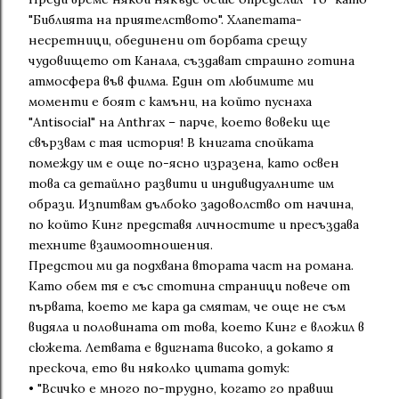
"Библията на приятелството". Хлапетата-
несретници, обединени от борбата срещу
чудовището от Канала, създават страшно готина
атмосфера във филма. Един от любимите ми
моменти е боят с камъни, на който пуснаха
"Antisocial" на Anthrax – парче, което вовеки ще
свързвам с тая история! В книгата спойката
помежду им е още по-ясно изразена, като освен
това са детайлно развити и индивидуалните им
образи. Изпитвам дълбоко задоволство от начина,
по който Кинг представя личностите и пресъздава
техните взаимоотношения.
Предстои ми да подхвана втората част на романа.
Като обем тя е със стотина страници повече от
първата, което ме кара да смятам, че още не съм
видяла и половината от това, което Кинг е вложил в
сюжета. Летвата е вдигната високо, а докато я
прескоча, ето ви няколко цитата дотук:
• "Всичко е много по-трудно, когато го правиш