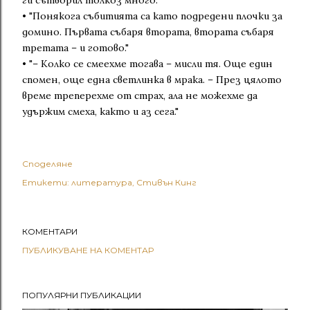
ги сътворил толкоз много."
• "Понякога събитията са като подредени плочки за
домино. Първата събаря втората, втората събаря
третата – и готово."
• "– Колко се смеехме тогава – мисли тя. Още един
спомен, още една светлинка в мрака. – През цялото
време треперехме от страх, ала не можехме да
удържим смеха, както и аз сега."
Споделяне
Етикети:
литература
Стивън Кинг
КОМЕНТАРИ
ПУБЛИКУВАНЕ НА КОМЕНТАР
ПОПУЛЯРНИ ПУБЛИКАЦИИ