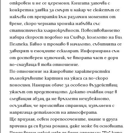
откровен и не се церемони. Книгата започва с
конкретна заявка за смърт и макар че сюжетът се
накъсва от препратки към различни моменти от
време, скоро черната хроника набъбва със
статистическа хладнокръвност. Повествованието
набира скорост подобно на Силвър, колелото на Бил
Пелтека. Бавно и тромаво в началото, събитията се
завихрят и емоциите ескалират. Информирана съм
от достоверен източник, че втората част е дори
по-смазваща в това отношение.
По отношение на жанровите характеристики
пълнокръвните картини на ужаса са по-скоро
поносими. Намирам обаче за особено въздействащ
ужасът от предстоящото. Докато очаквам още в
следващия абзац да ме връхлети неизбежното,
осъзнавам, че прелиствам страници, изпълнени с
напрягаща детайлност на атмосферата.
Ще призная, освен горепосочените, имаше и друга
причина да си взема романа, даже може би основната.
Преди време някой някъде беше определил "То" като