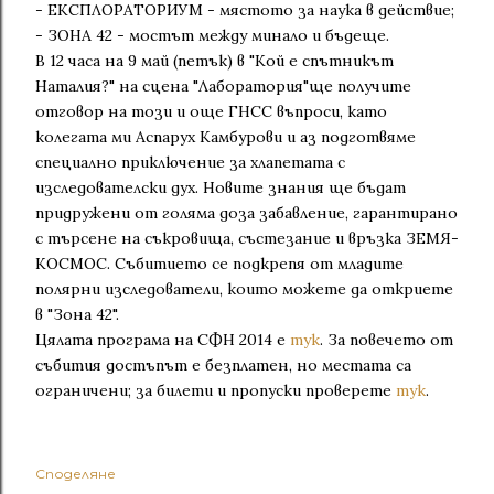
- ЕКСПЛОРАТОРИУМ - мястото за наука в действие;
- ЗОНА 42 - мостът между минало и бъдеще.
В 12 часа на 9 май (петък) в "Кой е спътникът
Наталия?" на сцена "Лаборатория"ще получите
отговор на този и още ГНСС въпроси, като
колегата ми Аспарух Камбурови и аз подготвяме
специално приключение за хлапетата с
изследователски дух. Новите знания ще бъдат
придружени от голяма доза забавление, гарантирано
с търсене на съкровища, състезание и връзка ЗЕМЯ-
КОСМОС. Събитието се подкрепя от младите
полярни изследователи, които можете да откриете
в "Зона 42".
Цялата програма на СФН 2014 е
тук
. За повечето от
събития достъпът е безплатен, но местата са
ограничени; за билети и пропуски проверете
тук
.
Споделяне