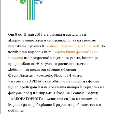
От 8 до 11 май 2014 г. науката излиза извън
академичните зали и лаборатории, за да срещне
широката публика в
Театър София и парка Заимов
. За
четвърти пореден път
Софийският фестивал на
науката
ще предостави сцена на учени, които да
представят по вълнуващ и достъпен начин
любопитни теми от своите области.
Фестивалният комплекс включва 4 зони:
- научната АРЕНА - основните събития на феста
ще се проведат в най-голямата шатра в сърцето на
форума, пред централния вход на Театър София;
- ЛАБОРАТОРИЯТА - лятната сцена на театъра,
където да се забъркате в различни работилници и
събития;